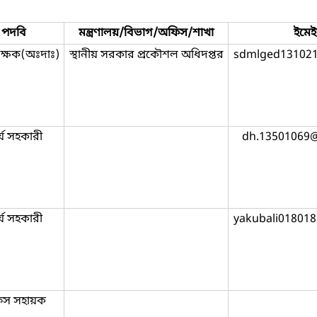
পদবি
মন্ত্রণালয়/বিভাগ/অফিস/শাখা
ইমে
ক্ষক(অঃদাঃ)
স্থানীয় সরকার প্রকৌশল অধিদপ্তর
sdmlged13102
্য সহকারী
dh.13501069
্য সহকারী
yakubali01801
িস সহায়ক