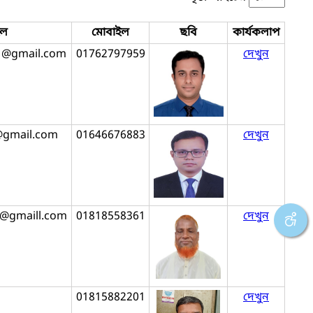
ইল
মোবাইল
ছবি
কার্যকলাপ
1@gmail.com
01762797959
দেখুন
@gmail.com
01646676883
দেখুন
8@gmaill.com
01818558361
দেখুন
01815882201
দেখুন