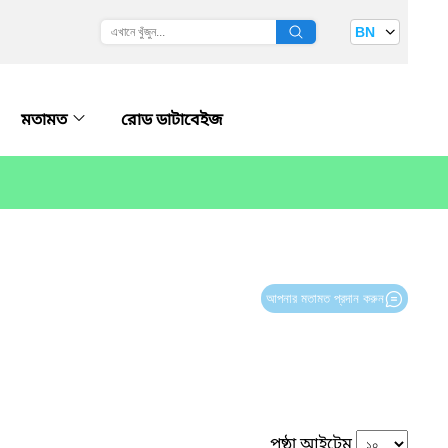
BN
মতামত
রোড ডাটাবেইজ
আপনার মতামত প্রদান করুন
পৃষ্ঠা আইটেম