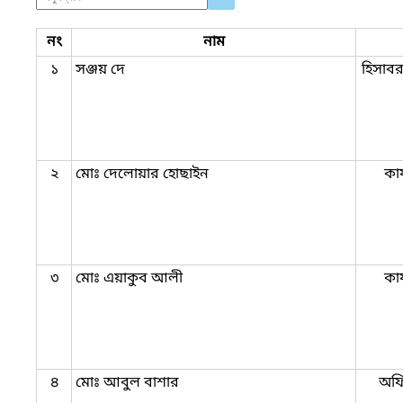
নং
নাম
১
সঞ্জয় দে
হিসাবর
২
মোঃ দেলোয়ার হোছাইন
কার
৩
মোঃ এয়াকুব আলী
কার
৪
মোঃ আবুল বাশার
অফ