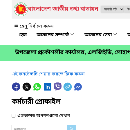
বাংলাদেশ জাতীয় তথ্য বাতায়ন
মেনু নির্বাচন করুন
আমাদের সম্পর্কে
আমাদের সেবা
অ
উপজেলা প্রকৌশলীর কার্যালয়, এলজিইডি, লোহাগাড়
এই কনটেন্টটি শেয়ার করতে ক্লিক করুন
কর্মচারী প্রোফাইল
এডভান্সড অপশনগুলো দেখান