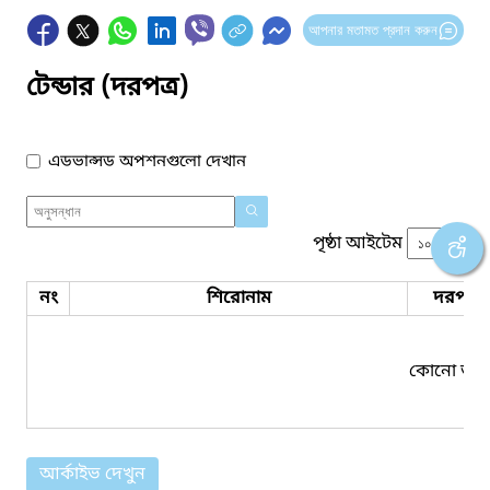
আপনার মতামত প্রদান করুন
টেন্ডার (দরপত্র)
এডভান্সড অপশনগুলো দেখান
পৃষ্ঠা আইটেম
নং
শিরোনাম
দরপত্র 
কোনো তথ্য
আর্কাইভ দেখুন